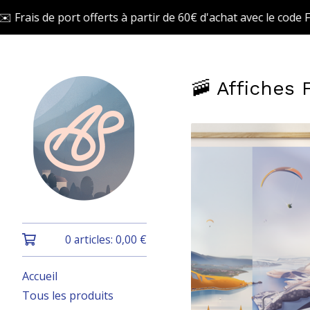
ort offerts à partir de 60€ d'achat avec le code FREESHIP ✉️
🚠 Affiches 
0 articles:
0,00
€
Accueil
Tous les produits