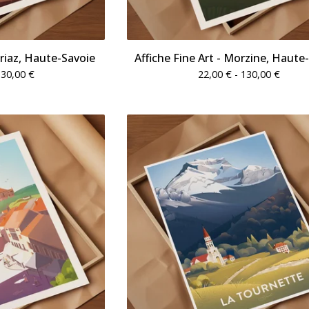
oriaz, Haute-Savoie
Affiche Fine Art - Morzine, Haute
130,00
€
22,00
€
- 130,00
€