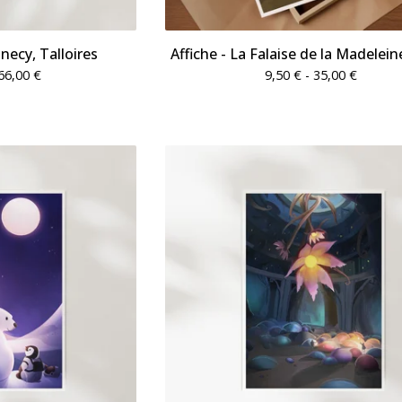
nnecy, Talloires
Affiche - La Falaise de la Madelein
66,00
€
9,50
€
- 35,00
€