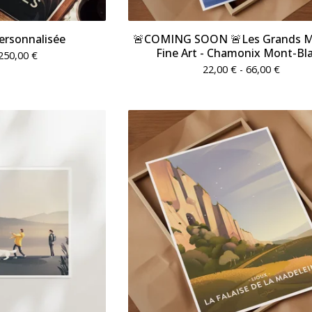
ersonnalisée
🚨COMING SOON 🚨Les Grands M
Fine Art - Chamonix Mont-Bl
250,00
€
22,00
€
- 66,00
€