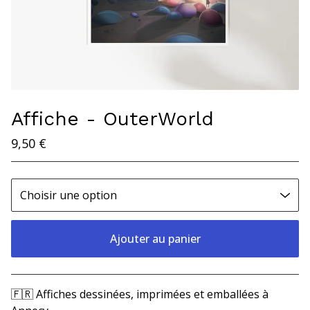
Affiche - OuterWorld
9,50
€
Ajouter au panier
Voir le panier
🇫🇷 Affiches dessinées, imprimées et emballées à